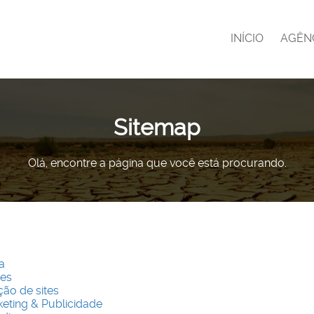
INÍCIO
AGÊN
Sitemap
Olá, encontre a página que você está procurando.
a
es
ção de sites
eting & Publicidade