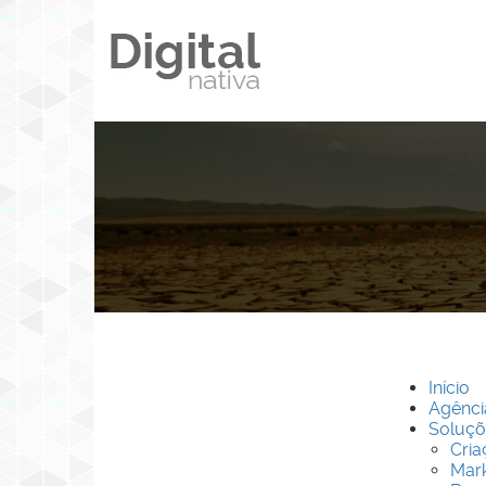
Início
Agênci
Soluçõ
Cria
Mark