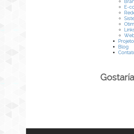
Bran
E-c
Rede
Sist
Otim
Link
Web 
Projeto
Blog
Contat
Gostarí