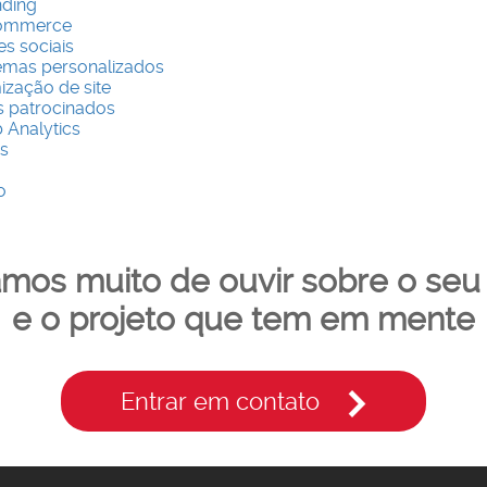
ding
ommerce
s sociais
emas personalizados
ização de site
s patrocinados
Analytics
s
o
amos muito de ouvir sobre o seu
e o projeto que tem em mente
Entrar em contato